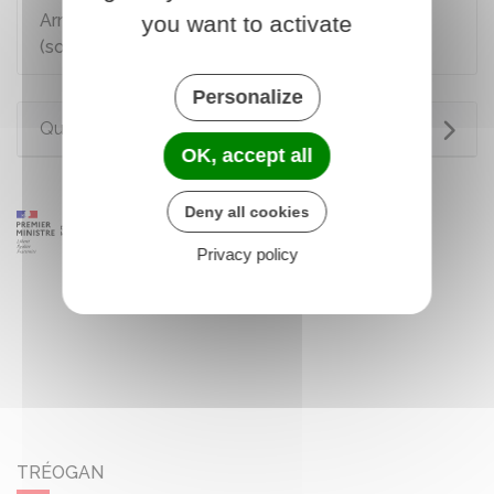
Armes de catégorie B pour un tireur sportif
you want to activate
(soumises à autorisation)
Personalize
Questions ? Réponses !
OK, accept all
Deny all cookies
Privacy policy
TRÉOGAN