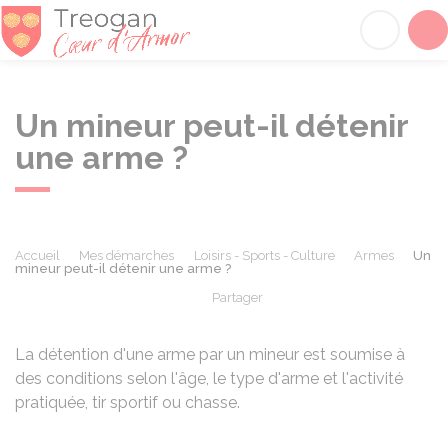
Tréogan
Acc
Un mineur peut-il détenir
une arme ?
Accueil
Mes démarches
Loisirs - Sports - Culture
Armes
Un
mineur peut-il détenir une arme ?
Partager
Partager sur Facebook
Partager sur X - Twit
Partager sur
Par
La détention d'une arme par un mineur est soumise à
des conditions selon l'âge, le type d'arme et l'activité
pratiquée, tir sportif ou chasse.