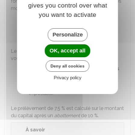
forme de capital, vous pouvez opter pour l'un des
gives you control over what
modes d'imposition suivants :
you want to activate
Imposition au système du quotient
Prélèvement au taux de
7,5 %
, sous
Personalize
certaines conditions.
OK, accept all
Le prélèvement au taux de
7,5 %
est possible si
vous remplissez les conditions suivantes :
Deny all cookies
Le versement du capital se fait
en 1 fois
Privacy policy
Les
cotisations
que vous avez versées
étaient
déductibles de votre revenu
imposable.
Le prélèvement de
7,5 %
est calculé sur le montant
du capital après un
abattement
de
10 %
.
À savoir