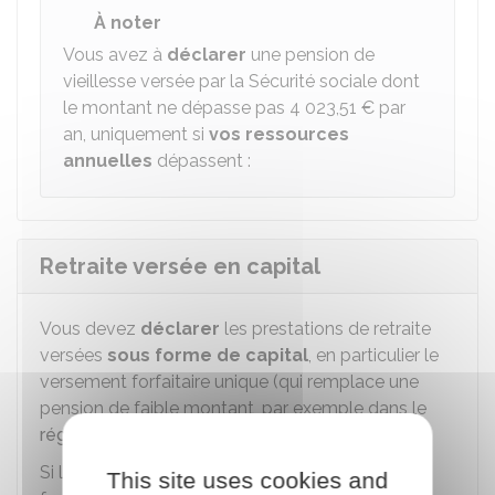
À noter
Vous avez à
déclarer
une pension de
vieillesse versée par la Sécurité sociale dont
le montant ne dépasse pas
4 023,51 €
par
an, uniquement si
vos ressources
annuelles
dépassent :
Retraite versée en capital
Vous devez
déclarer
les prestations de retraite
versées
sous forme de capital
, en particulier le
versement forfaitaire unique (qui remplace une
pension de faible montant, par exemple dans le
régime complémentaire Agirc-Arrco
).
Si les prestations de retraite sont versées sous
This site uses cookies and