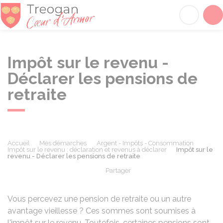
Tréogan
Acc
Impôt sur le revenu -
Déclarer les pensions de
retraite
Accueil
Mes démarches
Argent - Impôts - Consommation
Impôt sur le revenu : déclaration et revenus à déclarer
Impôt sur le
revenu - Déclarer les pensions de retraite
Partager
Partager sur Facebook
Partager sur X - Twit
Partager sur
Par
Vous percevez une pension de retraite ou un autre
avantage vieillesse ? Ces sommes sont soumises à
l'impôt sur le revenu. Toutefois, certaines pensions sont